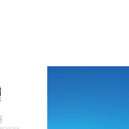
商
PROVIDER