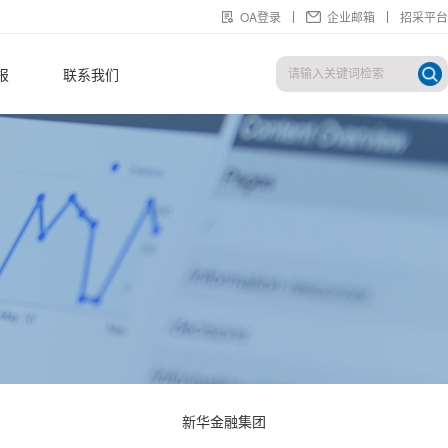
OA登录
企业邮箱
招采平台
报
联系我们
新华金融集团