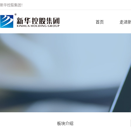
新华控股集团！
首页
走进
板块介绍