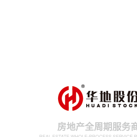
房地产全周期服务
REAL ESTATE WHOLE-PROCESS SERVICE 