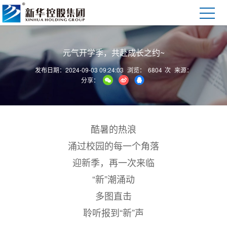
元气开学季，共赴成长之约~
发布日期：2024-09-03 09:24:03
浏览：
6804
次
来源：
分享：
酷暑的热浪
涌过校园的每一个角落
迎新季，再一次来临
“新”潮涌动
多图直击
聆听报到“新”声